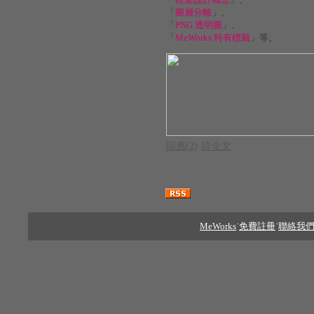
「
圖層分離
」、
「
PNG 透明圖
」、
「
MeWorks 特有標籤
」等。
回應(2)
詳全文
MeWorks
˙
免費註冊
˙
聯絡我