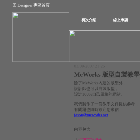
回 Designer 專區首頁
初次介紹
線上申請
03/09/2007 21:25
MeWorks 版型自製教學
除了MeWorks內建的版型外，
設計師也可以自製版型，
設計100%自己風格的網站。
我們製作了一份教學文件提供參考，
有問題也隨時歡迎您來信
jason@meworks.net
內容包含 →
「
框架設計概念
」、