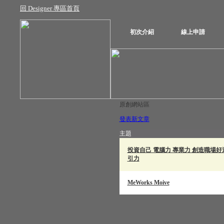
回 Designer 專區首頁
初次介紹
線上申請
原創網站區
發表新文章
主題
投資自己 電腦力 專業力 創造職場好
引力
MeWorks Moive