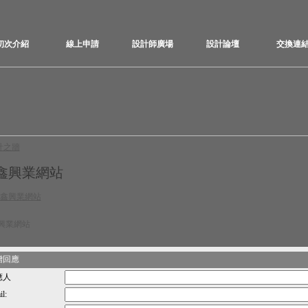
初次介紹
線上申請
設計師廣場
設計論壇
交換連
計之牆
鑫興業網站
興業網站
增回應
應人
l: