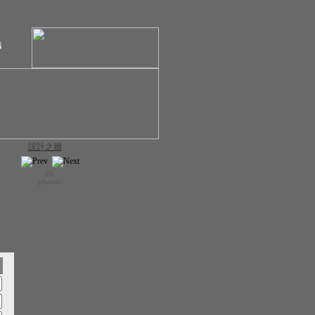
結
設計之牆
20
photos