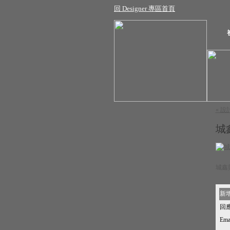
回 Designer 專區首頁
« 設
城
城鑫
新
回
Emai